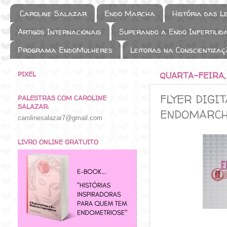
Caroline Salazar
Endo Marcha
História das L
Artigos Internacionais
Superando a Endo Infertilid
Programa EndoMulheres
Leitoras na Conscientizaç
PIXEL
QUARTA-FEIRA,
FLYER DIGI
PALESTRAS COM CAROLINE
SALAZAR:
ENDOMARCH
carolinesalazar7@gmail.com
LIVRO ONLINE GRATUITO