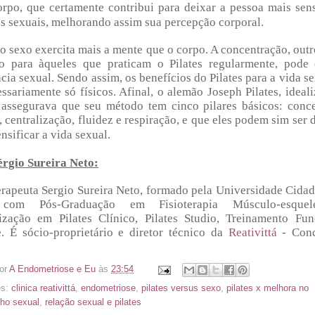
rpo, que certamente contribui para deixar a pessoa mais sen
s sexuais, melhorando assim sua percepção corporal.
 o sexo exercita mais a mente que o corpo. A concentração, out
io para àqueles que praticam o Pilates regularmente, pode 
cia sexual. Sendo assim, os benefícios do Pilates para a vida s
ssariamente só físicos. Afinal, o alemão Joseph Pilates, ideal
, assegurava que seu método tem cinco pilares básicos: conce
, centralização, fluidez e respiração, e que eles podem sim ser 
ensificar a vida sexual.
érgio Sureira Neto:
erapeuta Sergio Sureira Neto, formado pela Universidade Cida
 com Pós-Graduação em Fisioterapia Músculo-esquel
lização em Pilates Clínico, Pilates Studio, Treinamento Fun
e. É sócio-proprietário e diretor técnico da
Reativittá
- Conc
or
A Endometriose e Eu
às
23:54
es:
clinica reativittá
,
endometriose
,
pilates versus sexo
,
pilates x melhora no
ho sexual
,
relação sexual e pilates