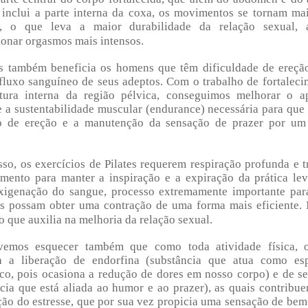
 inclui a parte interna da coxa, os movimentos se tornam mai
s, o que leva a maior durabilidade da relação sexual,
onar orgasmos mais intensos.
es também beneficia os homens que têm dificuldade de ereção
fluxo sanguíneo de seus adeptos. Com o trabalho de fortalec
tura interna da região pélvica, conseguimos melhorar o a
 a sustentabilidade muscular (endurance) necessária para que
o de ereção e a manutenção da sensação de prazer por um
so, os exercícios de Pilates requerem respiração profunda e t
amento para manter a inspiração e a expiração da prática le
xigenação do sangue, processo extremamente importante par
s possam obter uma contração de uma forma mais eficiente.
o que auxilia na melhoria da relação sexual.
emos esquecer também que como toda atividade física, o
a a liberação de endorfina (substância que atua como es
co, pois ocasiona a redução de dores em nosso corpo) e de s
cia que está aliada ao humor e ao prazer), as quais contribu
ão do estresse, que por sua vez propicia uma sensação de bem