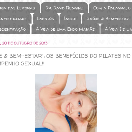
ória das Leitoras
Dr. David Redwine
Com a Palavra, o 
nfertilidade
Eventos
Índice
Saúde & Bem-estar
scientização
A Vida de uma Endo Mamãe
A Vida De U
 20 DE OUTUBRO DE 2013
E & BEM-ESTAR": OS BENEFÍCIOS DO PILATES NO
PENHO SEXUAL!!