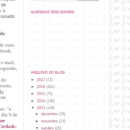
 de
s o
QUERIDOS SEGUIDORES
cionado
 da
de voto.
ebook,
 e-mail,
segundo,
ARQUIVO DO BLOG
 do
►
2017
(72)
pronto,
►
2016
(101)
do
►
2015
(76)
com
►
2014
(130)
▼
2013
(140)
se: "a
 dia 9 de
►
dezembro
(19)
que
►
novembro
(13)
ciedade.
▼
outubro
(20)