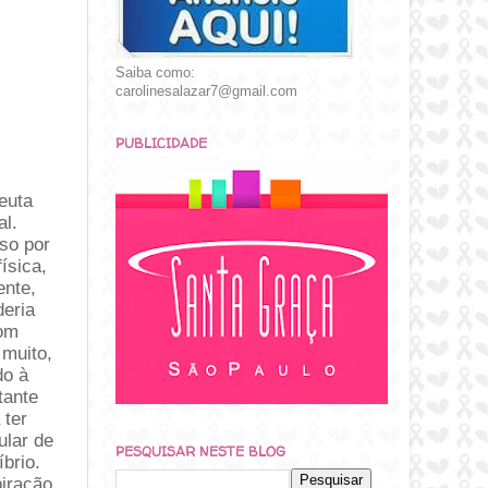
Saiba como:
carolinesalazar7@gmail.com
PUBLICIDADE
peuta
al.
sso por
ísica,
ente,
eria
com
 muito,
do à
tante
 ter
ular de
PESQUISAR NESTE BLOG
brio.
iração,