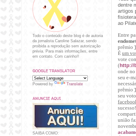
dentre 
artigos
fisiote
ao Pila
Entre pa
Todo o conteúdo deste blog é de autoria
endomet
da jornalista Caroline Salazar, sendo
proibida a reprodução sem autorização
prêmio
prévia. Para mais informações, entre
É
um vot
em contato. Com carinho!!
vote com
(
http:/
GOOGLE TRANSLATOR
onde no 
seu e-ma
necessár
Powered by
Translate
prêmio
seu voto
ANUNCIE AQUI
faceboo
sucesso!
comparti
união fa
novembr
acabamo
SAIBA COMO: