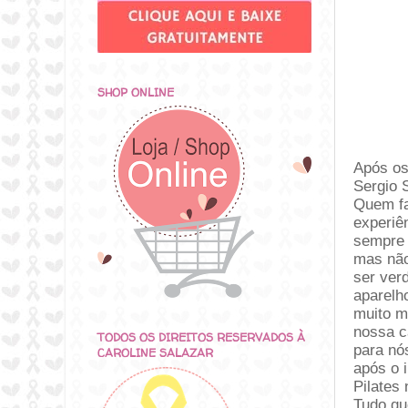
SHOP ONLINE
Após os 
Sergio S
Quem faz
experiên
sempre 
mas não
ser verd
aparelh
muito m
nossa c
TODOS OS DIREITOS RESERVADOS À
para nó
CAROLINE SALAZAR
após o i
Pilates
Tudo qu