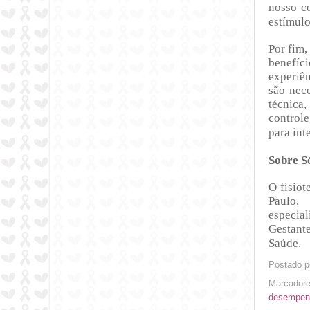
nosso co
estímulo
Por fim,
benefíc
experiên
são nece
técnica
controle
para int
Sobre S
O fisiot
Paulo,
especia
Gestant
Saúde.
Postado p
Marcador
desempen