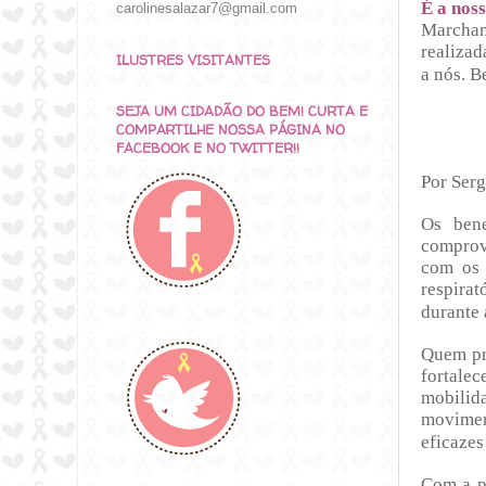
É a noss
carolinesalazar7@gmail.com
Marchan
realizad
ILUSTRES VISITANTES
a nós. B
SEJA UM CIDADÃO DO BEM! CURTA E
COMPARTILHE NOSSA PÁGINA NO
FACEBOOK E NO TWITTER!!
Por Serg
Os bene
comprova
com os 
respira
durante 
Quem pra
fortale
mobilid
movimen
eficazes
Com a p