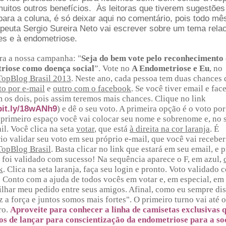
muitos outros benefícios. Às leitoras que tiverem sugestões
 para a coluna, é só deixar aqui no comentário, pois todo mê
rapeuta Sergio Sureira Neto vai escrever sobre um tema rela
tes e à endometriose.
ra a nossa campanha: "
Seja do bem vote pelo reconhecimento
riose como doença social
”. Vote no
A Endometriose e Eu
, no
TopBlog Brasil 2013
. Neste ano, cada pessoa tem duas chances 
o por e-mail
e
outro com o facebook
. Se você tiver email e fac
 os dois, pois assim teremos mais chances. Clique no link
/bit.ly/18wANh9
) e dê o seu voto. A primeira opção é o voto por
primeiro espaço você vai colocar seu nome e sobrenome e, no 
il. Você clica na seta
votar
, que está
à direita na cor laranja
. É
io validar seu voto em seu próprio e-mail, que você vai receber
TopBlog Brasil
. Basta clicar no link que estará em seu email, e 
 foi validado com sucesso! Na sequência aparece o F, em azul,
k
. Clica na seta laranja, faça seu login e pronto. Voto validado 
 Conto com a ajuda de todos vocês em votar e, em especial, em
lhar meu pedido entre seus amigos. Afinal, como eu sempre dis
z a força e juntos somos mais fortes". O primeiro turno vai até o
o.
Aproveite para conhecer a linha de camisetas exclusivas 
s de lançar para conscientização da endometriose para a so