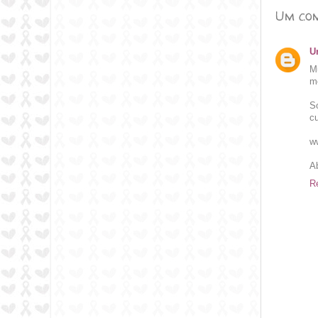
Um com
U
M
m
S
c
w
A
R