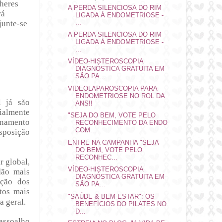
lheres
A PERDA SILENCIOSA DO RIM
rá
LIGADA À ENDOMETRIOSE -
junte-se
...
A PERDA SILENCIOSA DO RIM
LIGADA À ENDOMETRIOSE -
...
VÍDEO-HISTEROSCOPIA
DIAGNÓSTICA GRATUITA EM
SÃO PA...
VIDEOLAPAROSCOPIA PARA
ENDOMETRIOSE NO ROL DA
l já são
ANS!!
cialmente
"SEJA DO BEM, VOTE PELO
onamento
RECONHECIMENTO DA ENDO
COM...
sposição
ENTRE NA CAMPANHA "SEJA
DO BEM, VOTE PELO
RECONHEC...
r global,
VÍDEO-HISTEROSCOPIA
dão mais
DIAGNÓSTICA GRATUITA EM
ução dos
SÃO PA...
tos mais
"SAÚDE & BEM-ESTAR": OS
 geral.
BENEFÍCIOS DO PILATES NO
D...
assoalho