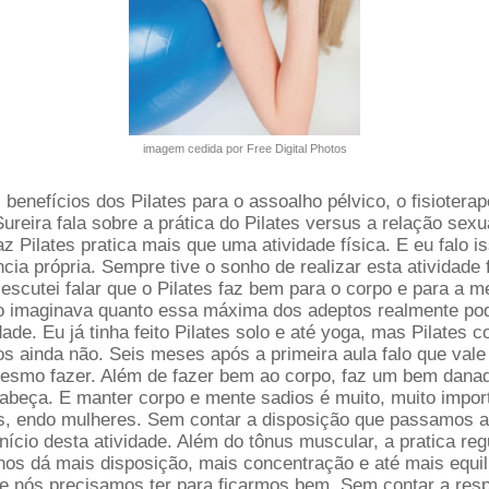
imagem cedida por Free Digital Photos
benefícios dos Pilates para o assoalho pélvico, o fisiotera
ureira fala sobre a prática do Pilates versus a relação sexu
 Pilates pratica mais que uma atividade física. E eu falo i
cia própria. Sempre tive o sonho de realizar esta atividade f
escutei falar que o Pilates faz bem para o corpo e para a m
 imaginava quanto essa máxima dos adeptos realmente pod
ade. Eu já tinha feito Pilates solo e até yoga, mas Pilates 
os ainda não. Seis meses após a primeira aula falo que vale
esmo fazer. Além de fazer bem ao corpo, faz um bem dana
abeça. E manter corpo e mente sadios é muito, muito impor
s, endo mulheres. Sem contar a disposição que passamos a
nício desta atividade. Além do tônus muscular, a pratica reg
 nos dá mais disposição, mais concentração e até mais equilí
e nós precisamos ter para ficarmos bem. Sem contar a resp