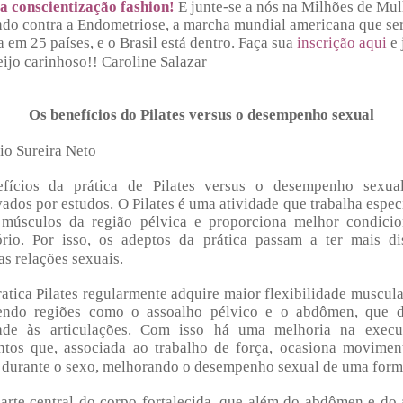
a conscientização fashion!
E junte-se a nós na Milhões de Mu
do contra a Endometriose, a marcha mundial americana que se
a em 25 países, e o Brasil está dentro. Faça sua
inscrição aqui
e 
eijo carinhoso!! Caroline Salazar
Os benefícios do Pilates versus o desempenho sexual
io Sureira Neto
fícios da prática de Pilates versus o desempenho sexua
dos por estudos. O Pilates é uma atividade que trabalha espe
músculos da região pélvica e proporciona melhor condici
tório. Por isso, os adeptos da prática passam a ter mais di
as relações sexuais.
tica Pilates regularmente adquire maior flexibilidade muscula
cendo regiões como o assoalho pélvico e o abdômen, que 
ade às articulações. Com isso há uma melhoria na exec
tos que, associada ao trabalho de força, ocasiona movimen
 durante o sexo, melhorando o desempenho sexual de uma forma
arte central do corpo fortalecida, que além do abdômen e do 