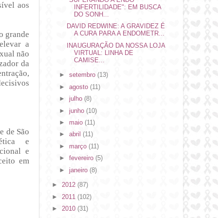
sível aos
INFERTILIDADE": EM BUSCA
DO SONH...
DAVID REDWINE: A GRAVIDEZ É
ro grande
A CURA PARA A ENDOMETR...
elevar a
INAUGURAÇÃO DA NOSSA LOJA
exual não
VIRTUAL: LINHA DE
CAMISE...
izador da
ntração,
►
setembro
(13)
decisivos
►
agosto
(11)
►
julho
(8)
►
junho
(10)
►
maio
(11)
de de São
►
abril
(11)
ética e
►
março
(11)
cional e
►
fevereiro
(5)
eito em
►
janeiro
(8)
►
2012
(87)
►
2011
(102)
►
2010
(31)