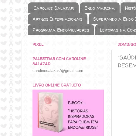
Caroline Salazar
Endo Marcha
Hist
Artigos Internacionais
Superando a Endo I
Programa EndoMulheres
Leitoras na Con
PIXEL
DOMINGO,
"SAÚD
PALESTRAS COM CAROLINE
SALAZAR:
DESEM
carolinesalazar7@gmail.com
LIVRO ONLINE GRATUITO