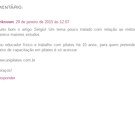
entário:
nknown
29 de janeiro de 2015 às 12:07
uito bom o artigo Sérgio! Um tema pouco tratado com relação ao métod
erece maiores estudos.
ou educador físico e trabalho com pilates há 10 anos, para quem pretend
urso de capacitação em pilates é só acessar:
ww.unipilates.com.br
braços!
esponder