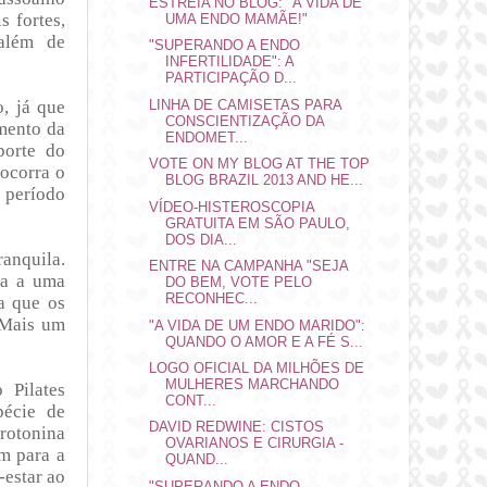
ESTREIA NO BLOG: "A VIDA DE
s fortes,
UMA ENDO MAMÃE!"
 além de
"SUPERANDO A ENDO
INFERTILIDADE": A
PARTICIPAÇÃO D...
, já que
LINHA DE CAMISETAS PARA
CONSCIENTIZAÇÃO DA
imento da
ENDOMET...
porte do
VOTE ON MY BLOG AT THE TOP
 ocorra o
BLOG BRAZIL 2013 AND HE...
 período
VÍDEO-HISTEROSCOPIA
GRATUITA EM SÃO PAULO,
DOS DIA...
ranquila.
ENTRE NA CAMPANHA "SEJA
va a uma
DO BEM, VOTE PELO
RECONHEC...
a que os
 Mais um
"A VIDA DE UM ENDO MARIDO":
QUANDO O AMOR E A FÉ S...
LOGO OFICIAL DA MILHÕES DE
MULHERES MARCHANDO
 Pilates
CONT...
pécie de
DAVID REDWINE: CISTOS
erotonina
OVARIANOS E CIRURGIA -
em para a
QUAND...
-estar ao
"SUPERANDO A ENDO