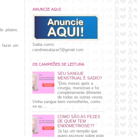
ANUNCIE AQUI
o pilates,
Saiba como:
e fazer um
carolinesalazar7@gmail.com
OS CAMPEÕES DE LEITURA
SEU SANGUE
MENSTRUAL É SADIO?
“Dois meses após a
cirurgia, menstruei e foi
completamente diferente
de todas as outras vezes.
Vinha sangue bem vermelhinho, como
se eu ...
COMO SÃO AS FEZES
DE QUEM TEM
ENDOMETRIOSE??
Já faz um tempão que
quero escrever sobre este