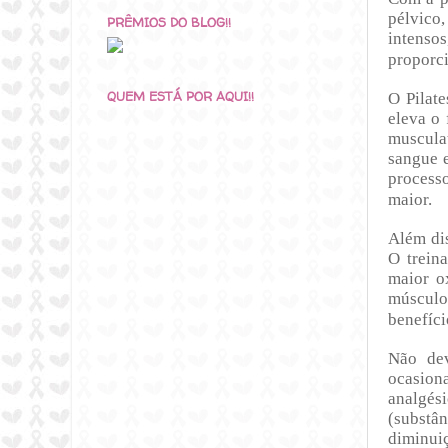
pélvico,
PRÊMIOS DO BLOG!!
intenso
proporci
QUEM ESTÁ POR AQUI!!
O Pilat
eleva o 
muscula
sangue e
process
maior.
Além dis
O trein
maior o
músculo
benefíci
Não dev
ocasion
analgési
(substân
diminuiç